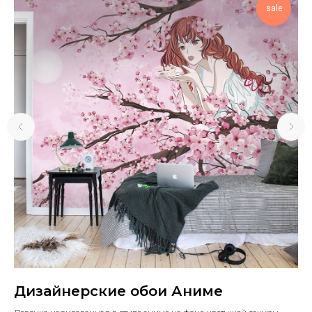
sale
Дизайнерские обои Аниме
Д