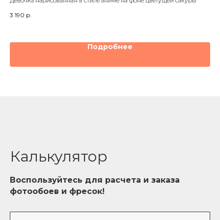
Девочка нарисованная в стиле аниме на фоне цветущей сакуры
Ело
3 190
р.
3 1
Подробнее
Калькулятор
Воспользуйтесь для расчета и заказа
фотообоев и фресок!