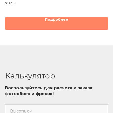
3 190
р.
3 1
Подробнее
Калькулятор
Воспользуйтесь для расчета и заказа
фотообоев и фресок!
Высота, см