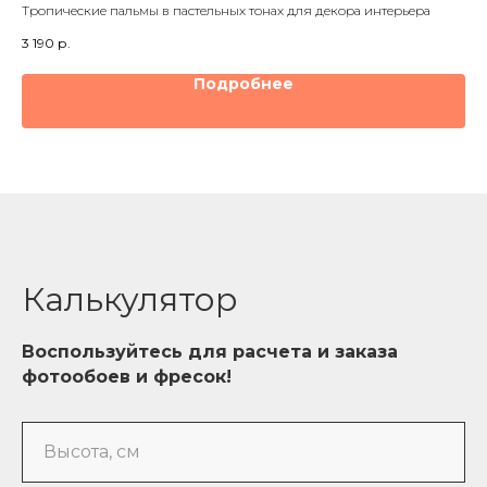
Тропические пальмы в пастельных тонах для декора интерьера
Ми
отл
3 190
р.
3 1
Подробнее
Калькулятор
Воспользуйтесь для расчета и заказа
фотообоев и фресок!
Высота, см