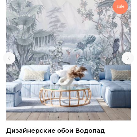
sale
Дизайнерские обои Водопад
Д