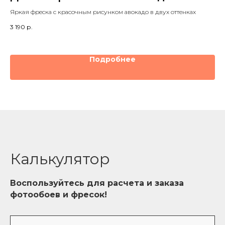
ш
Яркая фреска с красочным рисунком авокадо в двух оттенках
Ши
3 190
р.
кл
3 1
Подробнее
Калькулятор
Воспользуйтесь для расчета и заказа
фотообоев и фресок!