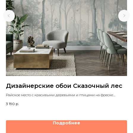
Дизайнерские обои Сказочный лес
Д
р
Райское место с красивыми деревьями и птицами на фреске
несомненно украсит любой интерьер
Во
3 190
р.
3 1
Подробнее