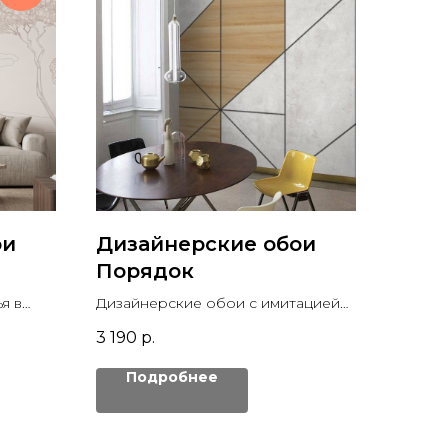
ои
Дизайнерские обои
Порядок
я в
Дизайнерские обои с имитацией
афики
досок и бетона.
3 190
р.
Подробнее