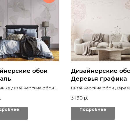
йнерские обои
Дизайнерские об
аль
Деревья графика
чные дизайнерские обои с
Дизайнерские обои Деревь
слями
линиях художественной гр
.
3 190
р.
дробнее
Подробнее