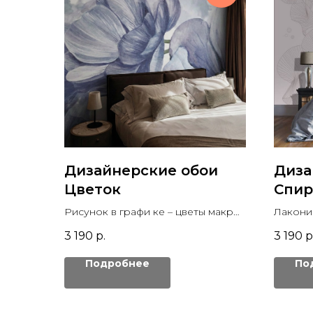
Дизайнерские обои
Диза
Цветок
Спир
Рисунок в графи ке – цветы макро
Лакони
на фреске
водоро
3 190
р.
3 190
р
Подробнее
По