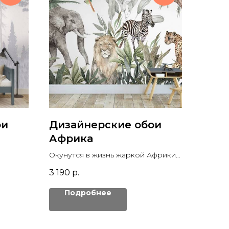
ои
Дизайнерские обои
Африка
Окунутся в жизнь жаркой Африки с
еней в
ее потрясающими обитателями -
3 190
р.
легко, наши обои с животными
этого континента помогут вам в
Подробнее
этом