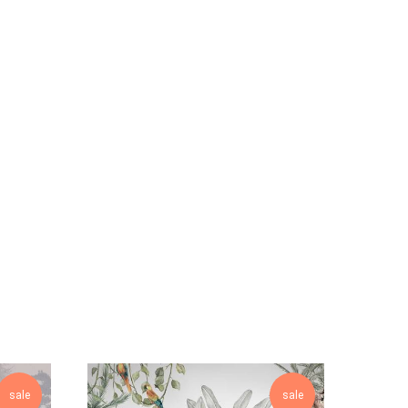
sale
sale