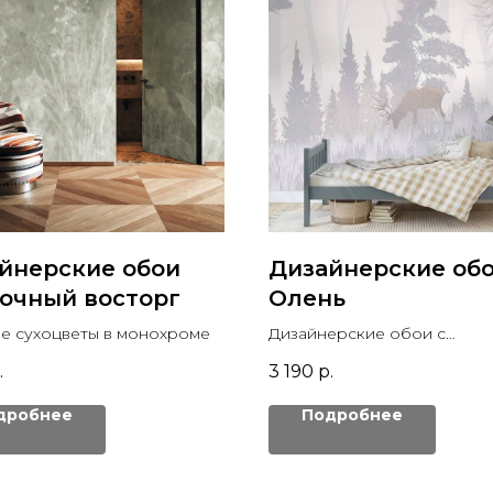
йнерские обои
Дизайнерские об
очный восторг
Олень
е сухоцветы в монохроме
Дизайнерские обои с
изображением красивых ол
.
3 190
р.
розовом лесу
дробнее
Подробнее