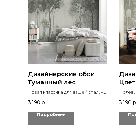
Дизайнерские обои
Диза
Туманный лес
Цвет
Новая классика для вашей спальни
Полевы
или гостиной
3 190
р.
3 190
р
Подробнее
По