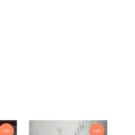
sale
sale