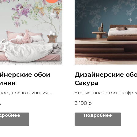
йнерские обои
Дизайнерские об
иния
Сакура
ное дерево глициния -
Утонченные лотосы на фре
к на дизайнерских обоях
ручной работы, три оттенк
.
3 190
р.
дробнее
Подробнее