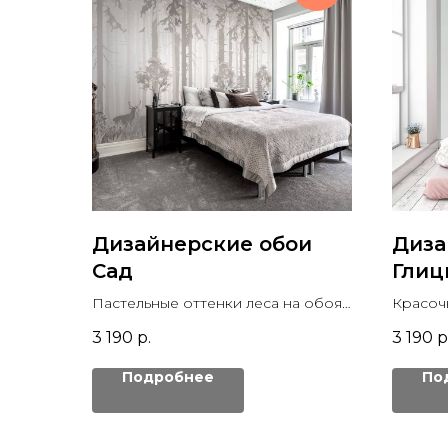
Дизайнерские обои
Диза
Сад
Глиц
Пастельные оттенки леса на обоях
Красоч
отображают его
рисуно
3 190
р.
3 190
р
умиротворенность и отлично
подойдут для декора стен.
Подробнее
По