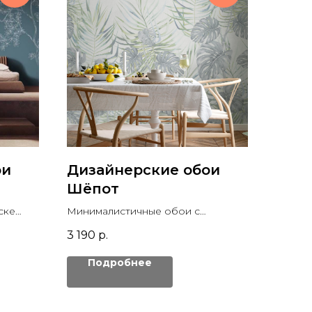
ои
Дизайнерские обои
Шёпот
ске
Минималистичные обои с
а
изображением изящных листьев.
3 190
р.
Пастельная фреска для декора
стен
Подробнее