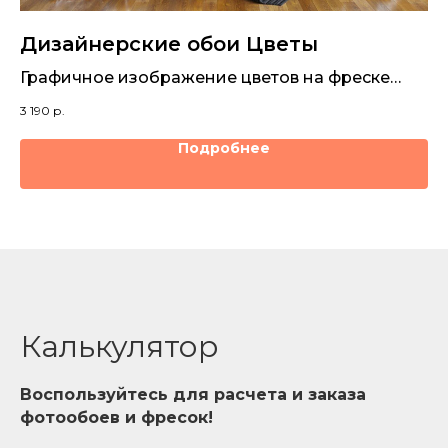
Дизайнерские обои Цветы
Д
ы с
Графичное изображение цветов на фреске
Ге
наилучшего качества
д
3 190
р.
3 1
Подробнее
Калькулятор
Воспользуйтесь для расчета и заказа
фотообоев и фресок!