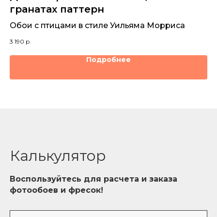
гранатах паттерн
Ор
и
Обои с птицами в стиле Уильяма Морриса
3 1
3 190
р.
Подробнее
Калькулятор
Воспользуйтесь для расчета и заказа
фотообоев и фресок!