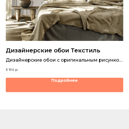
Дизайнерские обои Текстиль
Д
Дизайнерские обои с оригинальным рисунком
Ра
изображающим текстиль
3 190
р.
3 1
Подробнее