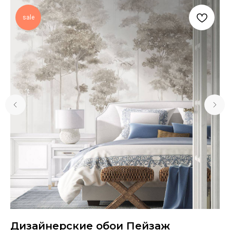
sale
ит
Дизайнерские обои Пейзаж
Д