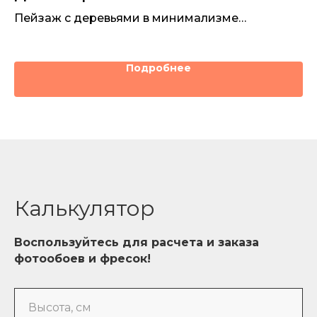
и
Пейзаж с деревьями в минимализме
Пр
отрисован на полотне фрески в бежевых
г
3 1
оттенках
Подробнее
Калькулятор
Воспользуйтесь для расчета и заказа
фотообоев и фресок!
Высота, см