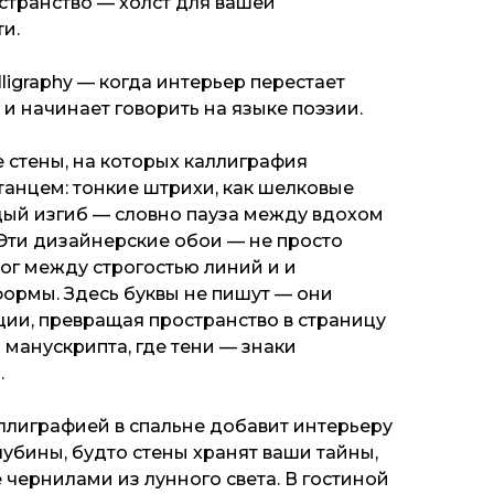
странство — холст для вашей
и.
ligraphy — когда интерьер перестает
и начинает говорить на языке поэзии.
 стены, на которых каллиграфия
танцем: тонкие штрихи, как шелковые
дый изгиб — словно пауза между вдохом
Эти дизайнерские обои — не просто
лог между строгостью линий и и
ормы. Здесь буквы не пишут — они
ции, превращая пространство в страницу
 манускрипта, где тени — знаки
.
ллиграфией в спальне добавит интерьеру
убины, будто стены хранят ваши тайны,
чернилами из лунного света. В гостиной