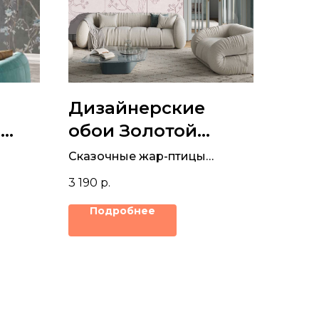
Дизайнерские
и
обои Золотой
воробей
Сказочные жар-птицы
фом
нарисованы на фреске в
3 190
р.
постельных оттенках
альни
Подробнее