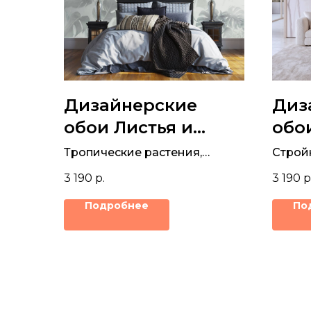
Дизайнерские
Диз
обои Листья и
обо
туман
Тропические растения,
Строй
которые как будто
пушис
3 190
р.
3 190
р
выглядывают из тумана
корич
станут отличным декором
Подробнее
По
для стен