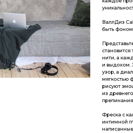
каждое про
уникальност
ВаллДиз Cal
быть фоном 
Представьте
становится 
нити, а каж
и выдохом. 
узор, а диа
мягкостью ф
рисуют эмо
из древнего
препинания
Фреска с ка
интимной гл
написанные 