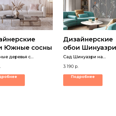
айнерские
Дизайнерские
и Южные сосны
обои Шинуазр
серый
ные деревья с
Сад Шинуазри на
тыми кронами на
современном графито
.
3 190
р.
невой фреске
бетонном фоне – для
гостиной, кухни или сп
дробнее
Подробнее