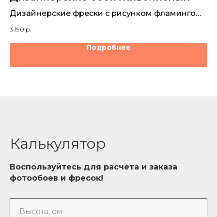
Дизайнерские фрески с рисунком фламинго
По
на фоне живописного водопада
3 190
р.
3 1
Подробнее
Калькулятор
Воспользуйтесь для расчета и заказа
фотообоев и фресок!
Высота, см