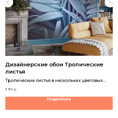
Дизайнерские обои Тропические
Д
листья
Зе
о
Тропические листья в нескольких цветовых
3 1
решениях на фотообоях для стен
3 190
р.
Подробнее