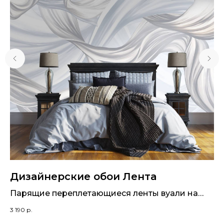
Дизайнерские обои Лента
Д
ями
Парящие переплетающиеся ленты вуали на
Во
фотообоях
св
3 190
р.
3 1