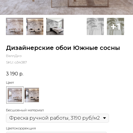
Дизайнерские обои Южные сосны
ВаллДиз
SKU:
o34087
3 190
р.
Цвет
Бесшовный материал
Цветокоррекция