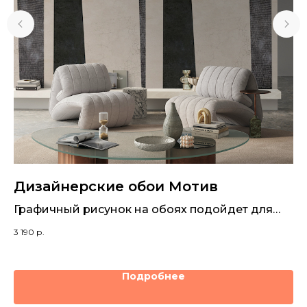
Дизайнерские обои Мотив
Д
л
Графичный рисунок на обоях подойдет для
декора стен в любом интерьере
Ут
3 190
р.
тр
3 1
Подробнее