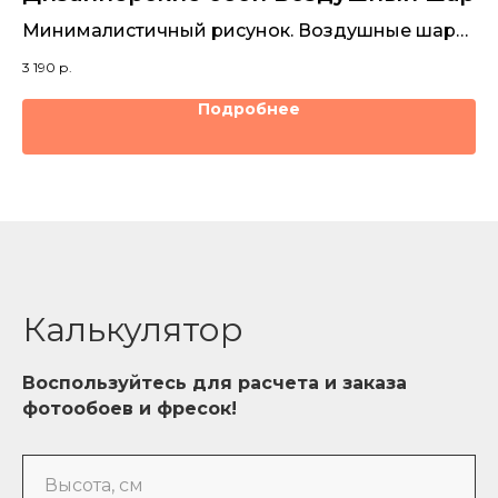
Минималистичный рисунок. Воздушные шары
Те
для декора стен детской
ре
3 190
р.
3 1
Подробнее
Калькулятор
Воспользуйтесь для расчета и заказа
фотообоев и фресок!
Высота, см