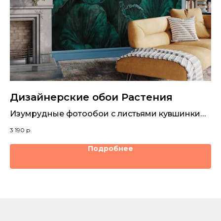
Дизайнерские обои Растения
Д
Изумрудные фотообои с листьями кувшинки
Но
или лотоса. Для спальни и гостиной
ин
3 190
р.
3 1
Подробнее