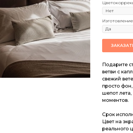
Цветокоррек
Изготовление
ЗАКАЗАТ
Подарите ст
ветви с кап
свежий вете
просто фон,
шепот лета
моментов.
Срок исполн
Цвет на экр
реального ц