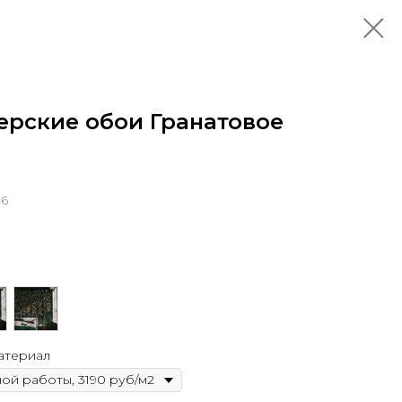
ерские обои Гранатовое
-6
атериал