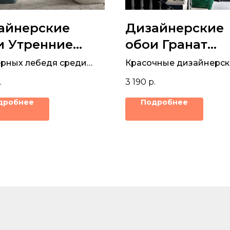
айнерские
Дизайнерские
и Утренние
обои Гранат
шинки
зеленый
ерных лебедя среди
Красочные дизайнерск
нок изображены на
обои с фруктами грана
.
3 190
р.
 в восточном стиле
дробнее
Подробнее