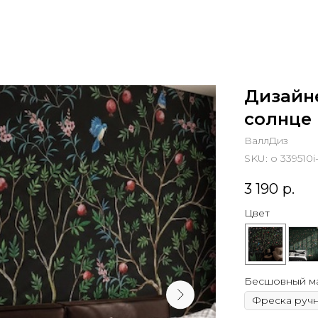
Дизайн
солнце
ВаллДиз
SKU:
o 339510i
3 190
р.
Цвет
Бесшовный м