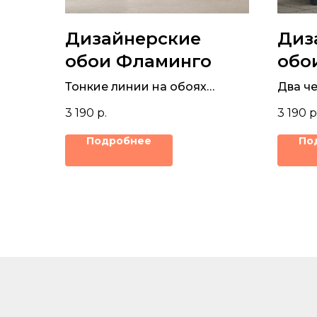
Дизайнерские
Диз
обои Фламинго
обо
кув
Тонкие линии на обоях
Два ч
вырисовывают изящные
кувши
3 190
р.
3 190
р
фигуры фламинго
фреске
Подробнее
По