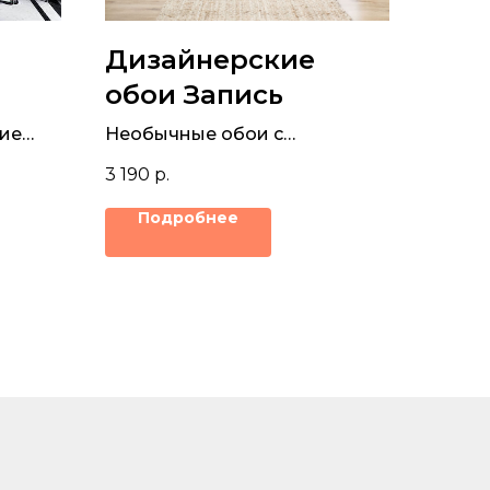
Дизайнерские
обои Запись
ие
Необычные обои с
та
пластинками для
3 190
р.
музыкальной атмосферы
Подробнее