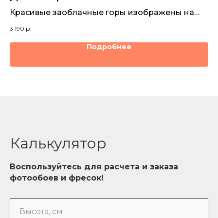
Красивые заоблачные горы изображены на
Бу
дизайнерской фреске в приятных оттенках, и
г
3 190
р.
3 1
подойдут для любой комнаты.
Подробнее
Калькулятор
Воспользуйтесь для расчета и заказа
фотообоев и фресок!
Высота, см