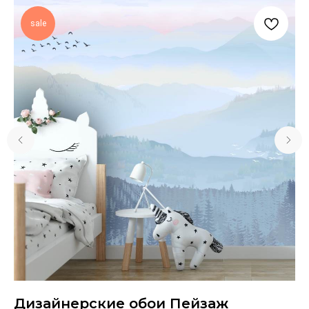
sale
ты
Дизайнерские обои Пейзаж
Д