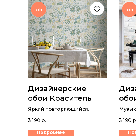
sale
sale
Дизайнерские
Диз
обои Краситель
обо
Яркий повторяющийся
Музык
рисунок зеленых и желтых
только
3 190
р.
3 190
р
тропических цветов на
совре
дизайнерских обоях.
фотоо
Подробнее
По