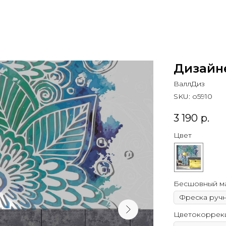
Дизайн
ВаллДиз
SKU:
o5910
3 190
р.
Цвет
Бесшовный м
Цветокоррек