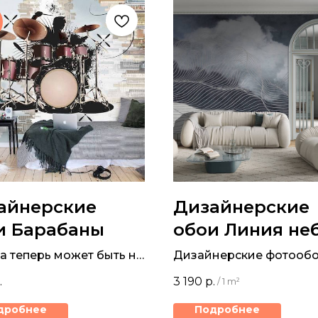
айнерские
Дизайнерские
и Барабаны
обои Линия не
а теперь может быть не
Дизайнерские фотообо
 в наушниках,
фрески.
.
3 190
р.
/
1 m²
менный дизайн
боев с барабанами
дробнее
Подробнее