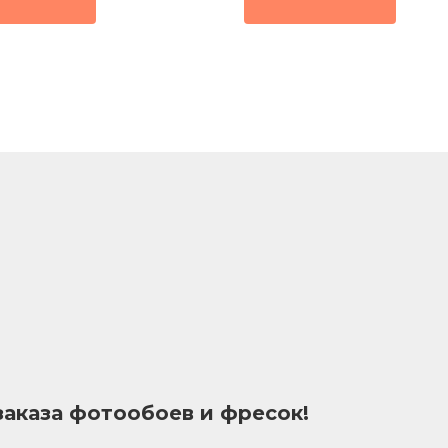
т новым музыкальным
ом
заказа фотообоев и фресок!