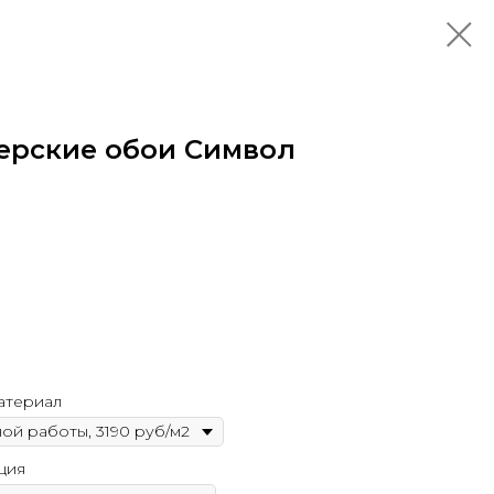
ерские обои Символ
атериал
ция