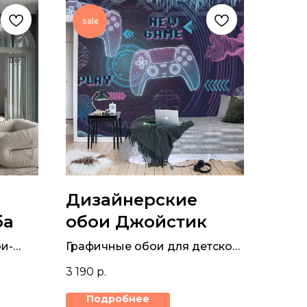
sale
Дизайнерские
ба
обои Джойстик
и-
Графичные обои для детской
комнаты с неоновыми
3 190
р.
яркими джойстиками
Подробнее