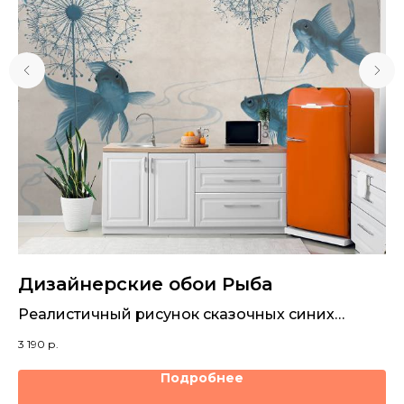
Дизайнерские обои Рыба
Д
на
Реалистичный рисунок сказочных синих
Ра
рыбок
пт
3 190
р.
3 1
л
Подробнее