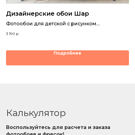
Дизайнерские обои Шар
Д
к
Фотообои для детской с рисунком
футбольного мяча
Дв
3 190
р.
из
3 1
Подробнее
Калькулятор
Воспользуйтесь для расчета и заказа
фотообоев и фресок!