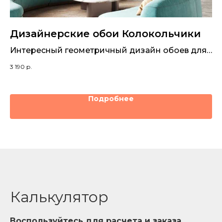
Дизайнерские обои Колокольчики
Д
Интересный геометричный дизайн обоев для
Ин
декора стен
а
3 190
р.
3 1
Подробнее
Калькулятор
Воспользуйтесь для расчета и заказа