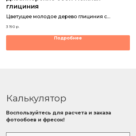
глициния
х
Ин
му
Цветущее молодое дерево глициния с
3 1
к
птицами
3 190
р.
Подробнее
Калькулятор
Воспользуйтесь для расчета и заказа
фотообоев и фресок!