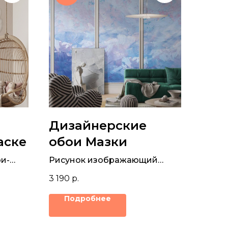
Дизайнерские
аске
обои Мазки
и-
Рисунок изображающий
льным
колыхания волн выполнен
3 190
р.
маслом на текстурных обоях.
Подробнее