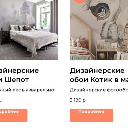
айнерские
Дизайнерские
и Шепот
обои Котик в м
чный лес в акварельной
Дизайнерские фотообо
ке на бесшовной
фрески детские со сти
.
3 190
р.
 для стен
котом.
дробнее
Подробнее