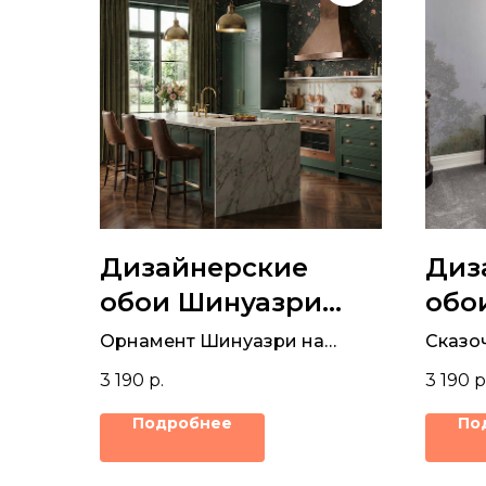
Дизайнерские
Диз
обои Шинуазри
обо
орнамент
Орнамент Шинуазри на
Сказо
темном фоне с цветами и
техни
3 190
р.
3 190
р
птицами – для гостиной,
фреске
кухни или спальни
Подробнее
По