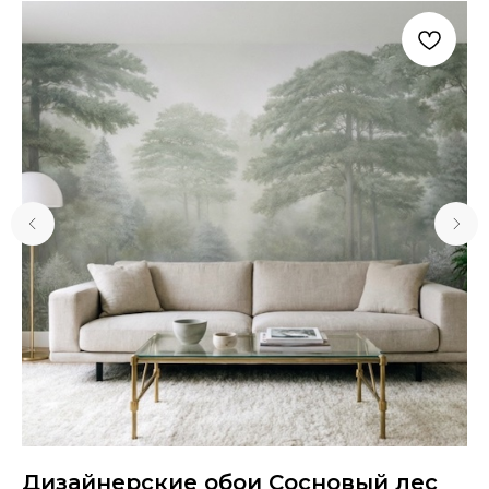
Дизайнерские обои Сосновый лес
Д