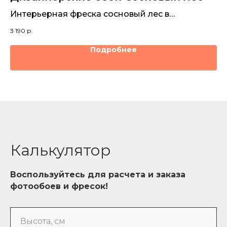
го
Интерьерная фреска сосновый лес в
Бе
акварельной технике
з
3 190
р.
3 1
Подробнее
Калькулятор
Воспользуйтесь для расчета и заказа
фотообоев и фресок!
Высота, см