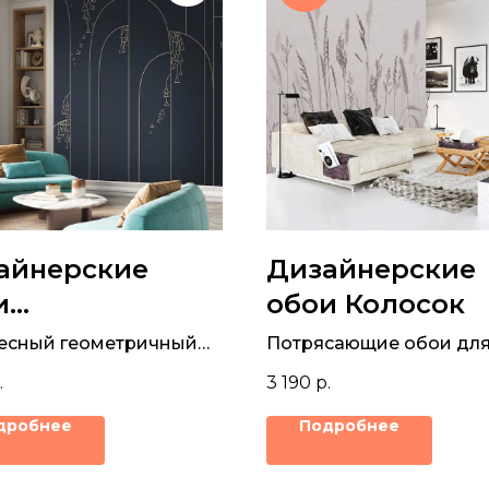
айнерские
Дизайнерские
и
обои Колосок
окольчики
есный геометричный
Потрясающие обои дл
н обоев для декора
вашей комнаты, с неж
.
3 190
р.
рисунком колосков
дробнее
Подробнее