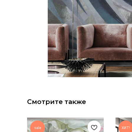
Смотрите также
sale
ХИТ!