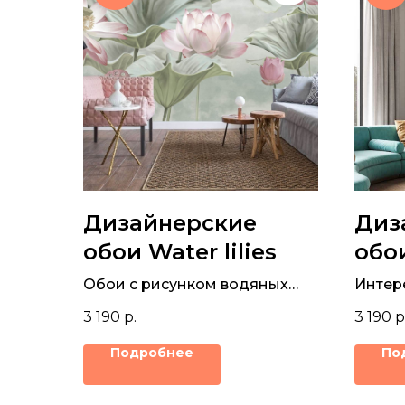
Дизайнерские
Диз
обои Water lilies
обо
Кол
Обои с рисунком водяных
Интер
лилий для интерьера
дизай
3 190
р.
3 190
р
стен
Подробнее
По