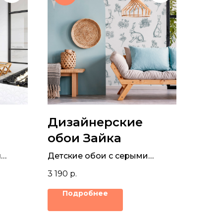
Дизайнерские
обои Зайка
я
Детские обои с серыми
ным
милыми зайцами и цветами
3 190
р.
на белом фоне
Подробнее