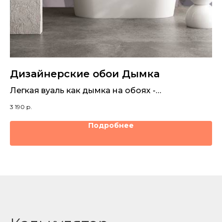
Дизайнерские обои Дымка
Д
Легкая вуаль как дымка на обоях -
То
оригинальный способ декора стен
и
3 190
р.
3 1
Подробнее